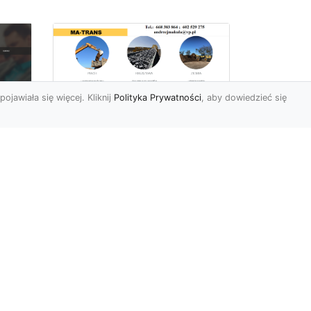
pojawiała się więcej. Kliknij
Polityka Prywatności
, aby dowiedzieć się
Rozbiórki Budynków
w Radomiu – Fachowe
Usługi od MA-TRANS
c
zny
Kompleksowe Rozbiórki
w
Budynków – Zaufaj
Doświadczeniu MA-TRANS
rt
Firma MA-TRANS z
Mar
Radomia specjaliz...
.