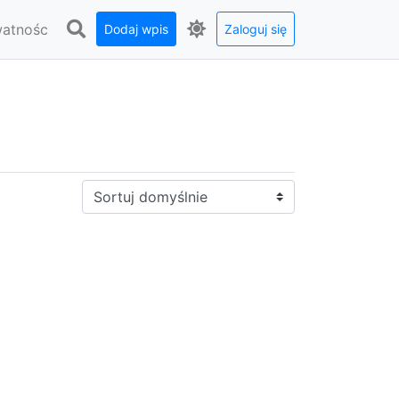
watnośc
Dodaj wpis
Zaloguj się
Sortuj: