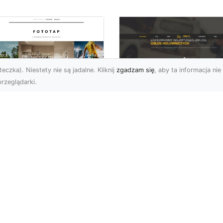
eczka). Niestety nie są jadalne. Kliknij
zgadzam się
, aby ta informacja nie 
rzeglądarki.
FHU XMar Radom –
k przykleić tapetę,
Całodobowa Pomo
 była znakomitą
Drogowa i Bezpiec
dobą przestrzeni?
Transport Pojazdó
li chodzi o
Bezpieczeństwo i Komfo
popularniejsze w
na Drodze dzięki FHU X
wającym sezonie modele
Każdy kierowca wie, jak
ciennych dekoracji, nie
ważne jest poczucie be..
na nie ...