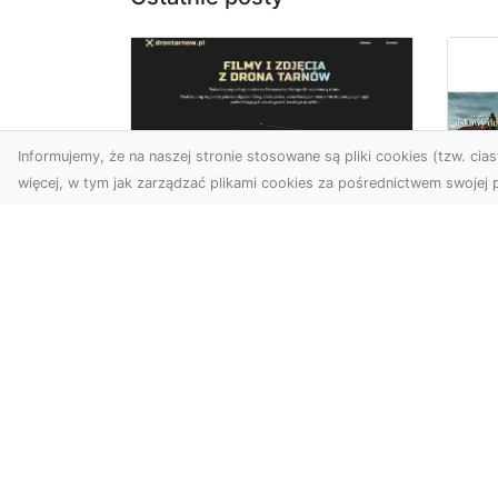
Informujemy, że na naszej stronie stosowane są pliki cookies (tzw. ciast
więcej, w tym jak zarządzać plikami cookies za pośrednictwem swojej p
Zdjęcia z drona
Tarnów – nowoczesna
Ja
perspektywa dla
by
Twojego biznesu
oz
W dobie dynamicznego
Jeś
rozwoju technologii
naj
wizualnych zdjęcia z drona
tr
zdobywają coraz większą
naś
popu...
moż