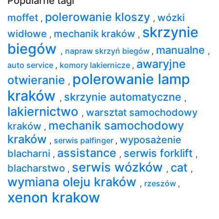
Popularne tagi
polerowanie kloszy
moffet
wózki
,
,
skrzynie
widłowe
mechanik kraków
,
,
biegów
manualne
,
napraw skrzyń biegów
,
,
awaryjne
auto service
,
komory lakiernicze
,
polerowanie lamp
otwieranie
,
kraków
skrzynie automatyczne
,
,
lakiernictwo
warsztat samochodowy
,
mechanik samochodowy
kraków
,
kraków
wyposażenie
,
serwis palfinger
,
assistance
serwis forklift
blacharni
,
,
,
serwis wózków
cat
blacharstwo
,
,
,
wymiana oleju kraków
,
rzeszów
,
xenon krakow