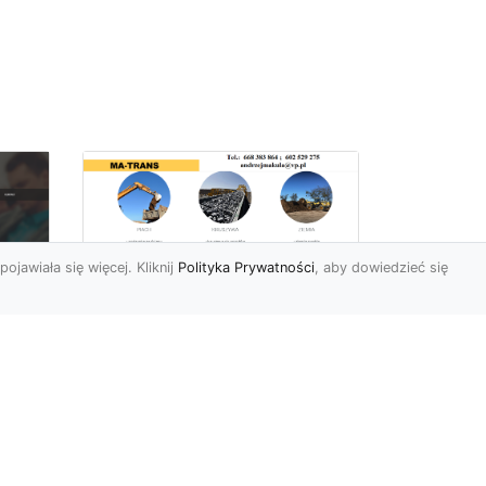
pojawiała się więcej. Kliknij
Polityka Prywatności
, aby dowiedzieć się
Rozbiórki Budynków
w Radomiu – Fachowe
Usługi od MA-TRANS
c
zny
Kompleksowe Rozbiórki
w
Budynków – Zaufaj
Doświadczeniu MA-TRANS
rt