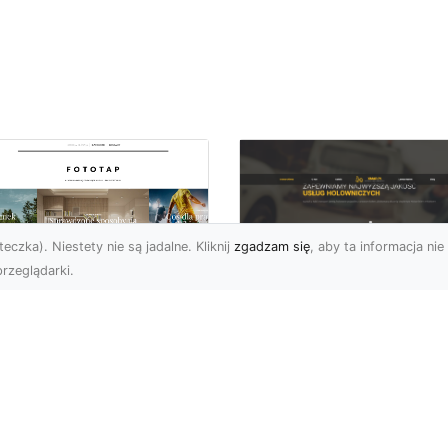
eczka). Niestety nie są jadalne. Kliknij
zgadzam się
, aby ta informacja nie 
rzeglądarki.
FHU XMar Radom –
k przykleić tapetę,
Całodobowa Pomo
 była znakomitą
Drogowa i Bezpiec
dobą przestrzeni?
Transport Pojazdó
li chodzi o
Bezpieczeństwo i Komfo
popularniejsze w