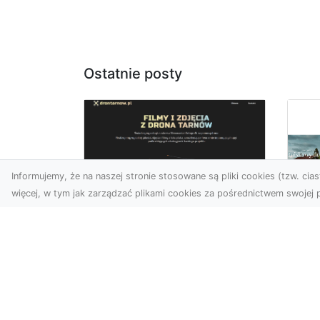
Ostatnie posty
Informujemy, że na naszej stronie stosowane są pliki cookies (tzw. ciast
więcej, w tym jak zarządzać plikami cookies za pośrednictwem swojej p
Zdjęcia z drona
Tarnów – nowoczesna
Ja
perspektywa dla
by
Twojego biznesu
oz
W dobie dynamicznego
Jeś
rozwoju technologii
naj