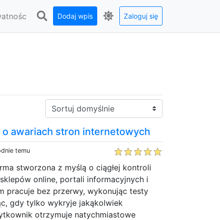
watnośc
Dodaj wpis
Zaloguj się
Sortuj:
y o awariach stron internetowych
odnie temu
orma stworzona z myślą o ciągłej kontroli
sklepów online, portali informacyjnych i
em pracuje bez przerwy, wykonując testy
ąc, gdy tylko wykryje jakąkolwiek
ytkownik otrzymuje natychmiastowe