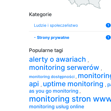
Kategorie
Ludzie i społeczeństwo
1
-
Strony prywatne
1
Popularne tagi
alerty o awariach
,
monitoring serwerów
,
monitorin
monitoring dostępności
,
api
uptime monitoring
p
,
,
as you go monitoring
,
monitoring stron ww
monitoring usług online