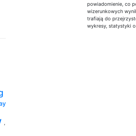
powiadomienie, co p
wizerunkowych wynik
trafiają do przejrzy
wykresy, statystyki o
g
ay
w
,