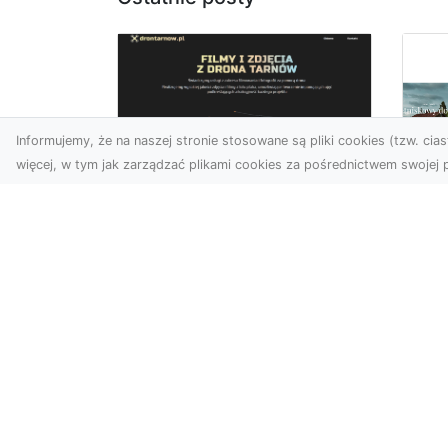
Informujemy, że na naszej stronie stosowane są pliki cookies (tzw. ciast
więcej, w tym jak zarządzać plikami cookies za pośrednictwem swojej p
Zdjęcia z drona
Tarnów – nowoczesna
Ja
perspektywa dla
by
Twojego biznesu
oz
W dobie dynamicznego
Jeś
rozwoju technologii
naj
wizualnych zdjęcia z drona
tr
zdobywają coraz większą
naś
popu...
moż