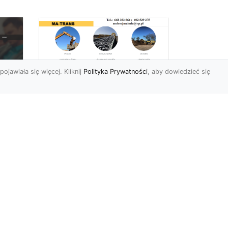
pojawiała się więcej. Kliknij
Polityka Prywatności
, aby dowiedzieć się
Rozbiórki Budynków
w Radomiu – Fachowe
Usługi od MA-TRANS
c
zny
Kompleksowe Rozbiórki
w
Budynków – Zaufaj
Doświadczeniu MA-TRANS
rt
Firma MA-TRANS z
Mar
Radomia specjaliz...
.