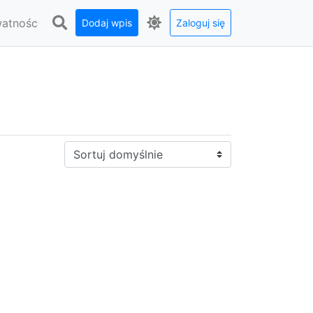
watnośc
Dodaj wpis
Zaloguj się
Sortuj: