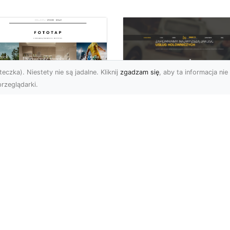
eczka). Niestety nie są jadalne. Kliknij
zgadzam się
, aby ta informacja nie 
rzeglądarki.
FHU XMar Radom –
k przykleić tapetę,
Całodobowa Pomo
 była znakomitą
Drogowa i Bezpiec
dobą przestrzeni?
Transport Pojazdó
li chodzi o
Bezpieczeństwo i Komfo
popularniejsze w
na Drodze dzięki FHU X
wającym sezonie modele
Każdy kierowca wie, jak
ciennych dekoracji, nie
ważne jest poczucie be..
na nie ...