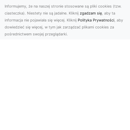
Informujemy, że na naszej stronie stosowane są pliki cookies (tzw.
ciasteczka). Niestety nie są jadalne. Kliknij
zgadzam się
, aby ta
informacja nie pojawiała się więcej. Kliknij
Polityka Prywatności
, aby
dowiedzieć się więcej, w tym jak zarządzać plikami cookies za
pośrednictwem swojej przeglądarki.
Zdjęcia z drona Tarnów – nowoczesna
perspektywa dla Twojego biznesu
W dobie dynamicznego rozwoju technologii
wizualnych zdjęcia z drona zdobywają coraz
większą popu...
Jak przykleić tapetę, by była znakomitą