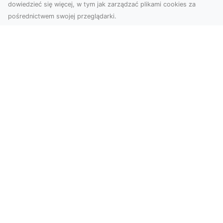
dowiedzieć się więcej, w tym jak zarządzać plikami cookies za
pośrednictwem swojej przeglądarki.
Zdjęcia z drona Tarnów – nowoczesna
perspektywa dla Twojego biznesu
W dobie dynamicznego rozwoju technologii
wizualnych zdjęcia z drona zdobywają coraz
większą popu...