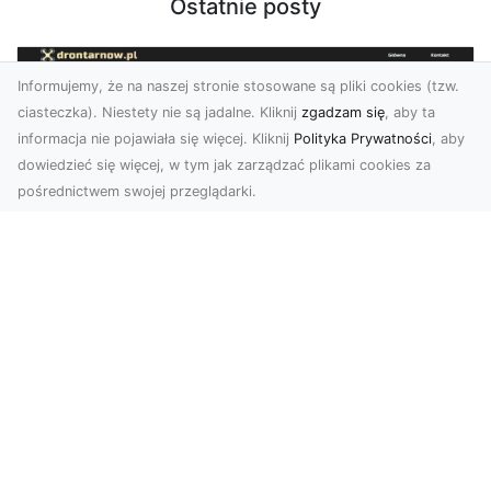
Ostatnie posty
Informujemy, że na naszej stronie stosowane są pliki cookies (tzw.
ciasteczka). Niestety nie są jadalne. Kliknij
zgadzam się
, aby ta
informacja nie pojawiała się więcej. Kliknij
Polityka Prywatności
, aby
dowiedzieć się więcej, w tym jak zarządzać plikami cookies za
pośrednictwem swojej przeglądarki.
Zdjęcia z drona Tarnów – nowoczesna
perspektywa dla Twojego biznesu
W dobie dynamicznego rozwoju technologii
wizualnych zdjęcia z drona zdobywają coraz
większą popu...