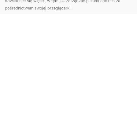
dowiedzieć się więcej, w tym jak zarządzać plikami cookies za
pośrednictwem swojej przeglądarki.
Zdjęcia z drona Tarnów – nowoczesna
perspektywa dla Twojego biznesu
W dobie dynamicznego rozwoju technologii
wizualnych zdjęcia z drona zdobywają coraz
większą popu...