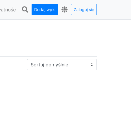
watnośc
Dodaj wpis
Zaloguj się
Sortuj: