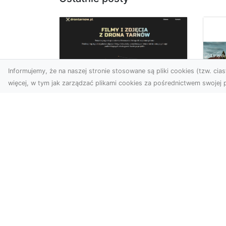
Informujemy, że na naszej stronie stosowane są pliki cookies (tzw. ciast
więcej, w tym jak zarządzać plikami cookies za pośrednictwem swojej p
Zdjęcia z drona
Tarnów – nowoczesna
Ja
perspektywa dla
by
Twojego biznesu
oz
W dobie dynamicznego
Jeś
rozwoju technologii
naj
wizualnych zdjęcia z drona
tr
zdobywają coraz większą
naś
popu...
moż