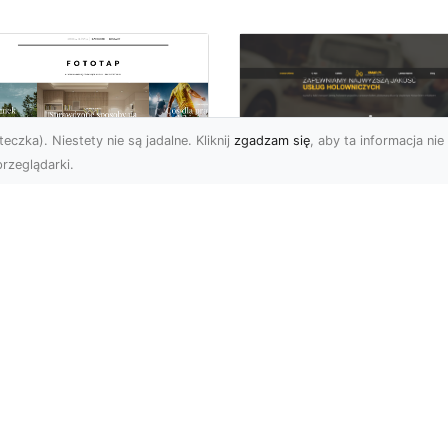
eczka). Niestety nie są jadalne. Kliknij
zgadzam się
, aby ta informacja nie 
rzeglądarki.
FHU XMar Radom –
k przykleić tapetę,
Całodobowa Pomo
 była znakomitą
Drogowa i Bezpiec
dobą przestrzeni?
Transport Pojazdó
li chodzi o
Bezpieczeństwo i Komfo
popularniejsze w
na Drodze dzięki FHU X
wającym sezonie modele
Każdy kierowca wie, jak
ciennych dekoracji, nie
ważne jest poczucie be..
na nie ...