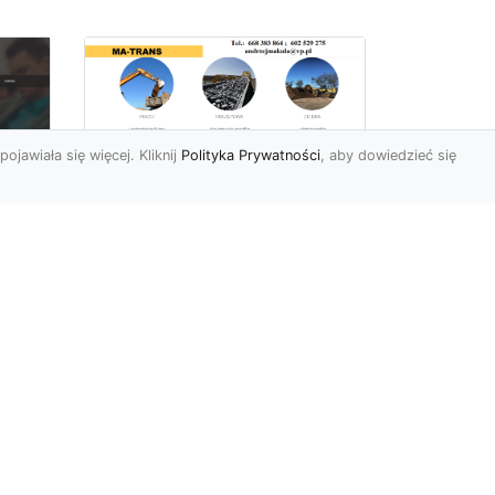
pojawiała się więcej. Kliknij
Polityka Prywatności
, aby dowiedzieć się
Rozbiórki Budynków
w Radomiu – Fachowe
Usługi od MA-TRANS
c
zny
Kompleksowe Rozbiórki
w
Budynków – Zaufaj
Doświadczeniu MA-TRANS
rt
Firma MA-TRANS z
Mar
Radomia specjaliz...
.