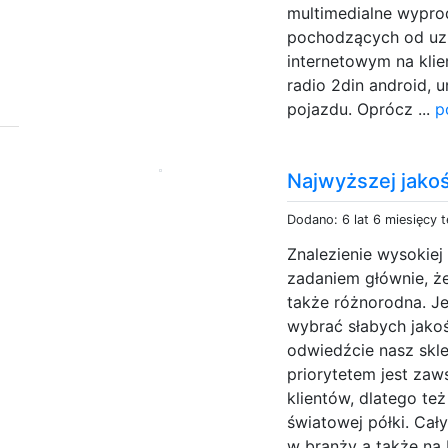
multimedialne wypr
pochodzących od uz
internetowym na kli
radio 2din android,
pojazdu. Oprócz ...
p
Najwyższej jako
Dodano: 6 lat 6 miesięcy 
Znalezienie wysokiej
zadaniem głównie, że
także różnorodna. Je
wybrać słabych jakoś
odwiedźcie nasz skle
priorytetem jest zaw
klientów, dlatego też
światowej półki. Ca
w branży a także na 