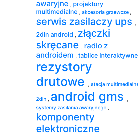
awaryjne
projektory
,
multimedialne
,
akcesoria grzewcze
,
serwis zasilaczy ups
,
złączki
2din android
,
skręcane
radio z
,
androidem
tablice interaktywn
,
rezystory
drutowe
,
stacja multimedialn
android gms
2din
,
,
systemy zasilania awaryjnego
,
komponenty
elektroniczne