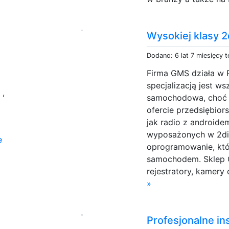
Wysokiej klasy 2
Dodano: 6 lat 7 miesięcy 
Firma GMS działa w Po
specjalizacją jest ws
e
,
samochodowa, choć w
ofercie przedsiębior
jak radio z androide
wyposażonych w 2di
e
oprogramowanie, któ
samochodem. Sklep G
rejestratory, kamery 
»
Profesjonalne in