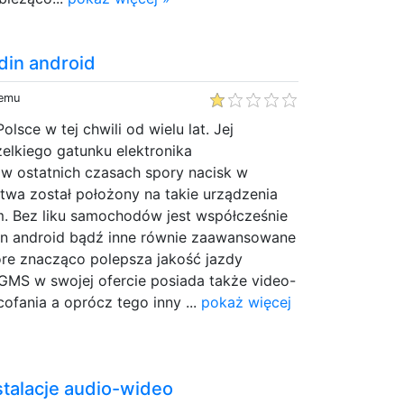
din android
temu
lsce w tej chwili od wielu lat. Jej
zelkiego gatunku elektronika
 ostatnich czasach spory nacisk w
stwa został położony na takie urządzenia
m. Bez liku samochodów jest współcześnie
n android bądź inne równie zaawansowane
re znacząco polepsza jakość jazdy
MS w swojej ofercie posiada także video-
cofania a oprócz tego inny ...
pokaż więcej
stalacje audio-wideo