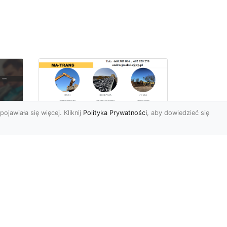
pojawiała się więcej. Kliknij
Polityka Prywatności
, aby dowiedzieć się
Rozbiórki Budynków
w Radomiu – Fachowe
Usługi od MA-TRANS
c
zny
Kompleksowe Rozbiórki
w
Budynków – Zaufaj
Doświadczeniu MA-TRANS
rt
Firma MA-TRANS z
Mar