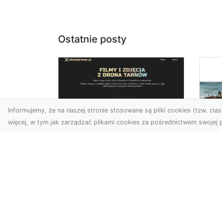
Ostatnie posty
Informujemy, że na naszej stronie stosowane są pliki cookies (tzw. ciast
więcej, w tym jak zarządzać plikami cookies za pośrednictwem swojej p
Zdjęcia z drona
Tarnów – nowoczesna
Ja
perspektywa dla
by
Twojego biznesu
oz
W dobie dynamicznego
Jeś
rozwoju technologii
naj
wizualnych zdjęcia z drona
tr