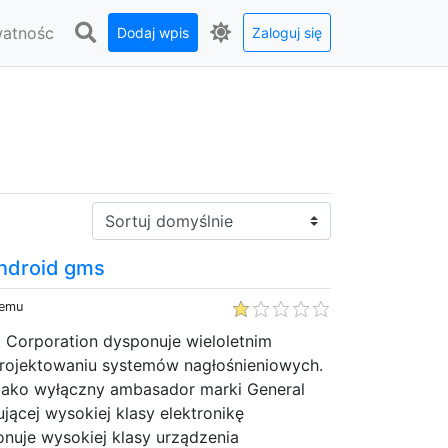
watnośc
Dodaj wpis
Zaloguj się
Sortuj:
android gms
temu
 Corporation dysponuje wieloletnim
rojektowaniu systemów nagłośnieniowych.
 jako wyłączny ambasador marki General
ącej wysokiej klasy elektronikę
uje wysokiej klasy urządzenia