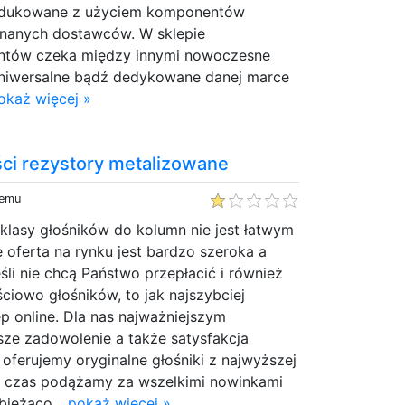
odukowane z użyciem komponentów
nanych dostawców. W sklepie
entów czeka między innymi nowoczesne
 uniwersalne bądź dedykowane danej marce
okaż więcej »
ści rezystory metalizowane
temu
 klasy głośników do kolumn nie jest łatwym
 oferta na rynku jest bardzo szeroka a
śli nie chcą Państwo przepłacić i również
ciowo głośników, to jak najszybciej
p online. Dla nas najważniejszym
sze zadowolenie a także satysfakcja
 oferujemy oryginalne głośniki z najwyższej
ły czas podążamy za wszelkimi nowinkami
bieżąco...
pokaż więcej »