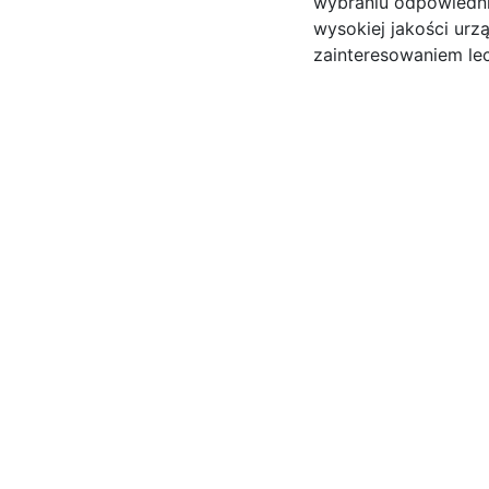
wybraniu odpowiedni
wysokiej jakości urz
zainteresowaniem lec