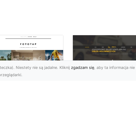
eczka). Niestety nie są jadalne. Kliknij
zgadzam się
, aby ta informacja nie 
rzeglądarki.
FHU XMar Radom –
k przykleić tapetę,
Całodobowa Pomo
 była znakomitą
Drogowa i Bezpiec
dobą przestrzeni?
Transport Pojazdó
li chodzi o
Bezpieczeństwo i Komfo
popularniejsze w
na Drodze dzięki FHU X
wającym sezonie modele