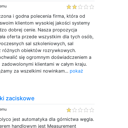
temu
ona i godna polecenia firma, która od
 swoim klientom wysokiej jakości systemy
dzo dobrej cenie. Nasza propozycja
ła oferta przede wszystkim dla tych osób,
woczesnych sal szkoleniowych, sal
z różnych obiektów rozrywkowych.
ochwalić się ogromnym doświadczeniem a
 zadowolonymi klientami w całym kraju.
ążamy za wszelkimi nowinkam...
pokaż
zki zaciskowe
temu
Polyco jest automatyka dla górnictwa węgla.
nerem handlowym jest Measurement