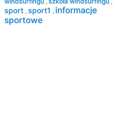
windsurfingu
szkoła windsurfingu
,
,
informacje
sport
sport1
,
,
sportowe