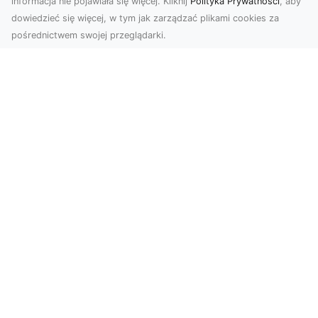
informacja nie pojawiała się więcej. Kliknij
Polityka Prywatności
, aby
dowiedzieć się więcej, w tym jak zarządzać plikami cookies za
pośrednictwem swojej przeglądarki.
Zdjęcia z drona Tarnów – nowoczesna
perspektywa dla Twojego biznesu
W dobie dynamicznego rozwoju technologii
wizualnych zdjęcia z drona zdobywają coraz
większą popu...