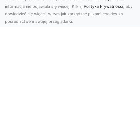
informacja nie pojawiała się więcej. Kliknij
Polityka Prywatności
, aby
dowiedzieć się więcej, w tym jak zarządzać plikami cookies za
pośrednictwem swojej przeglądarki.
Zdjęcia z drona Tarnów – nowoczesna
perspektywa dla Twojego biznesu
W dobie dynamicznego rozwoju technologii
wizualnych zdjęcia z drona zdobywają coraz
większą popu...