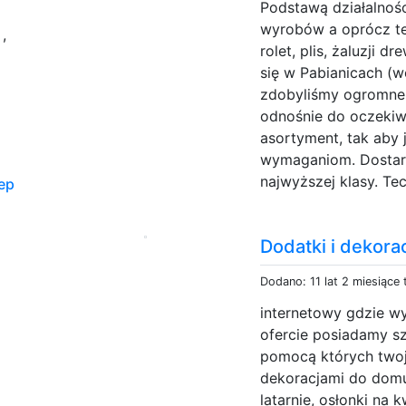
Podstawą działalnośc
u
wyrobów a oprócz te
,
rolet, plis, żaluzji 
się w Pabianicach (wo
zdobyliśmy ogromne 
odnośnie do oczekiw
asortyment, tak aby 
wymaganiom. Dostarcz
najwyższej klasy. Tec
ep
Dodatki i dekor
Dodano: 11 lat 2 miesiące
internetowy gdzie w
ofercie posiadamy s
pomocą których twoj
dekoracjami do domu
latarnie, osłonki na 