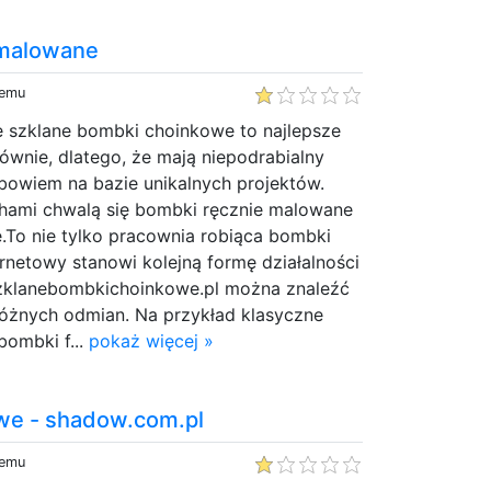
 malowane
temu
 szklane bombki choinkowe to najlepsze
ównie, dlatego, że mają niepodrabialny
 bowiem na bazie unikalnych projektów.
chami chwalą się bombki ręcznie malowane
.To nie tylko pracownia robiąca bombki
rnetowy stanowi kolejną formę działalności
zklanebombkichoinkowe.pl można znaleźć
óżnych odmian. Na przykład klasyczne
bombki f...
pokaż więcej »
owe - shadow.com.pl
temu