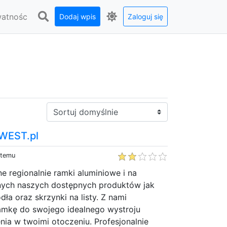
watnośc
Dodaj wpis
Zaloguj się
Sortuj:
WEST.pl
 temu
e regionalnie ramki aluminiowe i na
innych naszych dostępnych produktów jak
odła oraz skrzynki na listy. Z nami
ramkę do swojego idealnego wystroju
ia w twoimi otoczeniu. Profesjonalnie