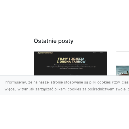
Ostatnie posty
Informujemy, że na naszej stronie stosowane są pliki cookies (tzw. ciast
więcej, w tym jak zarządzać plikami cookies za pośrednictwem swojej p
Zdjęcia z drona
Tarnów – nowoczesna
Ja
perspektywa dla
by
Twojego biznesu
oz