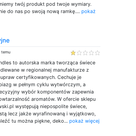
niemy twój produkt pod twoje wymiary.
ie do nas po swoją nową ramkę....
pokaż
yjne
y temu
ndles to autorska marka tworząca świece
dlewane w regionalnej manufakturze z
praw certyfikowanych. Cechuje je
biazg w pełnym cyklu wytwórczym, a
recyzyjny wybór komponentów zapewnia
powtarzalność aromatów. W ofercie sklepu
ki.pl występują niepospolite świece,
ostą lecz jakże wyrafinowaną i wyjątkowo,
leźć tu można piękne, deko...
pokaż więcej