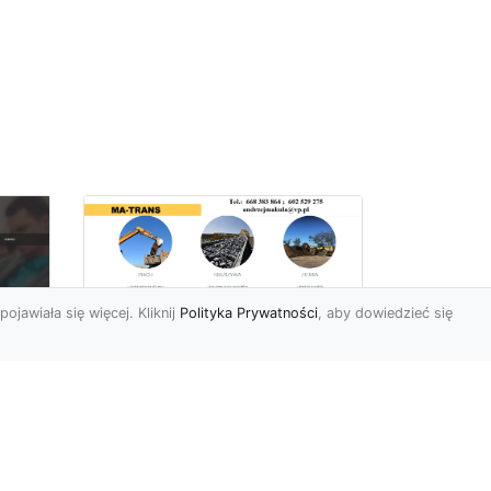
pojawiała się więcej. Kliknij
Polityka Prywatności
, aby dowiedzieć się
Rozbiórki Budynków
w Radomiu – Fachowe
Usługi od MA-TRANS
c
zny
Kompleksowe Rozbiórki
w
Budynków – Zaufaj