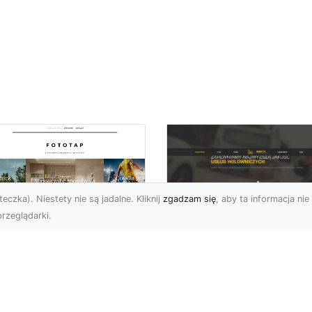
eczka). Niestety nie są jadalne. Kliknij
zgadzam się
, aby ta informacja nie 
rzeglądarki.
FHU XMar Radom –
k przykleić tapetę,
Całodobowa Pomo
 była znakomitą
Drogowa i Bezpiec
dobą przestrzeni?
Transport Pojazdó