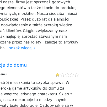
i naszej firmy jest sprzedaż gotowych
go elementów a także tkanin do produkcji
drewnianych, moskitier. Nasza siedziba mieści
j.łódzkie). Przez dużo lat działalności
doświadczenie a także szeroką wiedzę
ań klientów. Ciągle zwiększamy nasz
jak najlepiej sprostać stawianym nam
ane przez nas rolety i żaluzje to artykuły
hn...
pokaż więcej »
acje do domu
 temu
ystrój mieszkania to szybka sprawa. W
zeroką gamę artykułów do domu za
e wnętrze jedynego charakteru. Sklep z
, nasze dekoracje to miedzy innymi:
kwiaty białe dekoracje. Ozdoby jakie są w