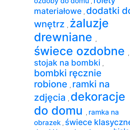
rolety
ozdoby do domu
,
dodatki d
materiałowe
,
żaluzje
wnętrz
,
drewniane
,
świece ozdobne
,
stojak na bombki
,
bombki ręcznie
robione
ramki na
,
dekoracje
zdjęcia
,
do domu
ramka na
,
świece klasyczn
obrazek
,