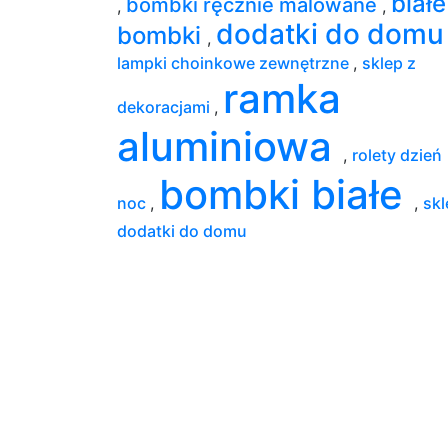
białe
bombki ręcznie malowane
,
,
dodatki do dom
bombki
,
lampki choinkowe zewnętrzne
,
sklep z
ramka
dekoracjami
,
aluminiowa
,
rolety dzień
bombki białe
noc
,
,
skl
dodatki do domu