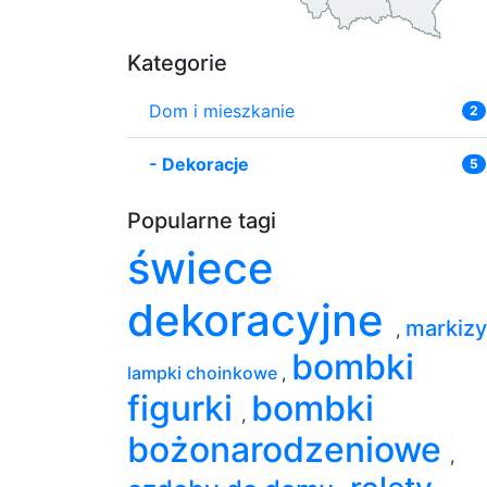
Kategorie
Dom i mieszkanie
2
-
Dekoracje
5
Popularne tagi
świece
dekoracyjne
markiz
,
bombki
lampki choinkowe
,
figurki
bombki
,
bożonarodzeniowe
,