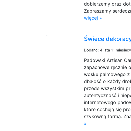
dobierzemy oraz dot
Zapraszamy serdeczn
więcej »
Świece dekorac
Dodano: 4 lata 11 miesięc
Padowski Artisan Ca
zapachowe ręcznie o
wosku palmowego z u
dbałość o każdy dro
y
przede wszystkim p
,
autentyczność i nie
internetowego padows
które cechują się pr
szykowną formą. Zna
»