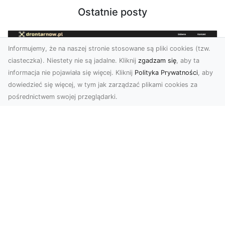
Ostatnie posty
Informujemy, że na naszej stronie stosowane są pliki cookies (tzw.
ciasteczka). Niestety nie są jadalne. Kliknij
zgadzam się
, aby ta
informacja nie pojawiała się więcej. Kliknij
Polityka Prywatności
, aby
dowiedzieć się więcej, w tym jak zarządzać plikami cookies za
pośrednictwem swojej przeglądarki.
Zdjęcia z drona Tarnów – nowoczesna
perspektywa dla Twojego biznesu
W dobie dynamicznego rozwoju technologii
wizualnych zdjęcia z drona zdobywają coraz
większą popu...