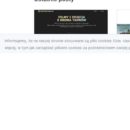
Informujemy, że na naszej stronie stosowane są pliki cookies (tzw. ciast
więcej, w tym jak zarządzać plikami cookies za pośrednictwem swojej p
Zdjęcia z drona
Tarnów – nowoczesna
Ja
perspektywa dla
by
Twojego biznesu
oz
W dobie dynamicznego
Jeś
rozwoju technologii
naj
wizualnych zdjęcia z drona
tr
zdobywają coraz większą
naś
popu...
moż