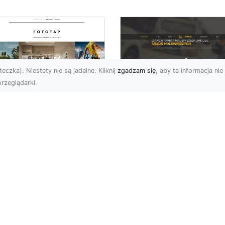
eczka). Niestety nie są jadalne. Kliknij
zgadzam się
, aby ta informacja nie 
rzeglądarki.
FHU XMar Radom –
k przykleić tapetę,
Całodobowa Pomo
 była znakomitą
Drogowa i Bezpiec
dobą przestrzeni?
Transport Pojazdó
li chodzi o
Bezpieczeństwo i Komfo
popularniejsze w
na Drodze dzięki FHU X
wającym sezonie modele
Każdy kierowca wie, jak
ciennych dekoracji, nie
ważne jest poczucie be..
na nie ...