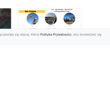
pojawiała się więcej. Kliknij
Polityka Prywatności
, aby dowiedzieć się
Rozbiórki Budynków
w Radomiu – Fachowe
Usługi od MA-TRANS
c
zny
Kompleksowe Rozbiórki
w
Budynków – Zaufaj
Doświadczeniu MA-TRANS
rt
Firma MA-TRANS z
Mar
Radomia specjaliz...
.