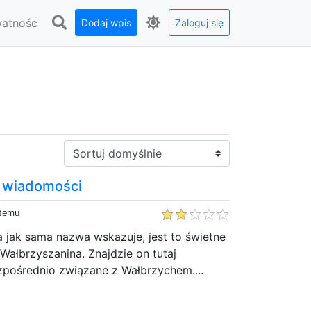
watnośc
Dodaj wpis
Zaloguj się
Sortuj:
- wiadomości
 temu
 jak sama nazwa wskazuje, jest to świetne
Wałbrzyszanina. Znajdzie on tutaj
zpośrednio związane z Wałbrzychem....