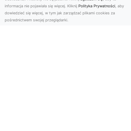
informacja nie pojawiała się więcej. Kliknij
Polityka Prywatności
, aby
dowiedzieć się więcej, w tym jak zarządzać plikami cookies za
pośrednictwem swojej przeglądarki.
Zdjęcia z drona Tarnów – nowoczesna
perspektywa dla Twojego biznesu
W dobie dynamicznego rozwoju technologii
wizualnych zdjęcia z drona zdobywają coraz
większą popu...