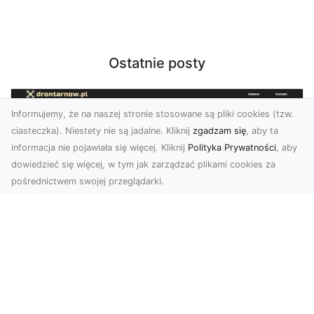
Ostatnie posty
Informujemy, że na naszej stronie stosowane są pliki cookies (tzw.
ciasteczka). Niestety nie są jadalne. Kliknij
zgadzam się
, aby ta
informacja nie pojawiała się więcej. Kliknij
Polityka Prywatności
, aby
dowiedzieć się więcej, w tym jak zarządzać plikami cookies za
pośrednictwem swojej przeglądarki.
Zdjęcia z drona Tarnów – nowoczesna
perspektywa dla Twojego biznesu
W dobie dynamicznego rozwoju technologii