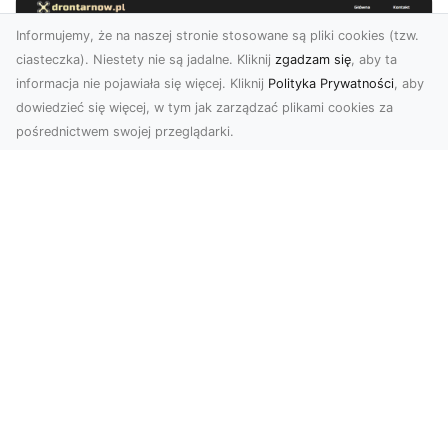
Informujemy, że na naszej stronie stosowane są pliki cookies (tzw.
ciasteczka). Niestety nie są jadalne. Kliknij
zgadzam się
, aby ta
informacja nie pojawiała się więcej. Kliknij
Polityka Prywatności
, aby
dowiedzieć się więcej, w tym jak zarządzać plikami cookies za
pośrednictwem swojej przeglądarki.
Zdjęcia z drona Tarnów – nowoczesna
perspektywa dla Twojego biznesu
W dobie dynamicznego rozwoju technologii
wizualnych zdjęcia z drona zdobywają coraz
większą popu...