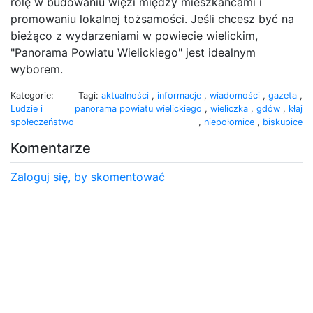
rolę w budowaniu więzi między mieszkańcami i
promowaniu lokalnej tożsamości. Jeśli chcesz być na
bieżąco z wydarzeniami w powiecie wielickim,
"Panorama Powiatu Wielickiego" jest idealnym
wyborem.
Kategorie:
Tagi:
aktualności
,
informacje
,
wiadomości
,
gazeta
,
Ludzie i
panorama powiatu wielickiego
,
wieliczka
,
gdów
,
kłaj
społeczeństwo
,
niepołomice
,
biskupice
Komentarze
Zaloguj się, by skomentować