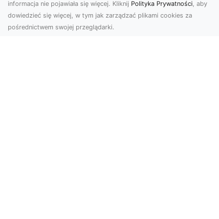
informacja nie pojawiała się więcej. Kliknij
Polityka Prywatności
, aby
dowiedzieć się więcej, w tym jak zarządzać plikami cookies za
pośrednictwem swojej przeglądarki.
Zdjęcia z drona Tarnów – nowoczesna
perspektywa dla Twojego biznesu
W dobie dynamicznego rozwoju technologii
wizualnych zdjęcia z drona zdobywają coraz
większą popu...