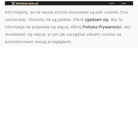
Informujemy, że na naszej stronie stosowane są pliki cookies (tzw.
ciasteczka). Niestety nie są jadalne. Kliknij
zgadzam się
, aby ta
informacja nie pojawiała się więcej. Kliknij
Polityka Prywatności
, aby
dowiedzieć się więcej, w tym jak zarządzać plikami cookies za
pośrednictwem swojej przeglądarki.
Zdjęcia z drona Tarnów – nowoczesna
perspektywa dla Twojego biznesu
W dobie dynamicznego rozwoju technologii
wizualnych zdjęcia z drona zdobywają coraz
większą popu...