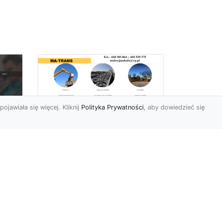
pojawiała się więcej. Kliknij
Polityka Prywatności
, aby dowiedzieć się
Rozbiórki Budynków
w Radomiu – Fachowe
Usługi od MA-TRANS
c
zny
Kompleksowe Rozbiórki
w
Budynków – Zaufaj
Doświadczeniu MA-TRANS
rt
Firma MA-TRANS z
Mar
Radomia specjaliz...