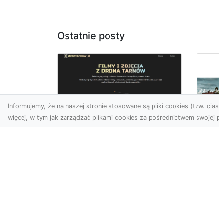
Ostatnie posty
Informujemy, że na naszej stronie stosowane są pliki cookies (tzw. ciast
więcej, w tym jak zarządzać plikami cookies za pośrednictwem swojej p
Zdjęcia z drona
Tarnów – nowoczesna
Ja
perspektywa dla
by
Twojego biznesu
oz
W dobie dynamicznego
Jeś
rozwoju technologii
naj
wizualnych zdjęcia z drona
tr