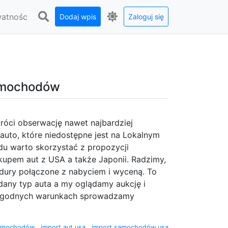
watnośc
Dodaj wpis
Zaloguj się
samochodów
róci obserwację nawet najbardziej
uto, które niedostępne jest na Lokalnym
du warto skorzystać z propozycji
kupem aut z USA a także Japonii. Radzimy,
edury połączone z nabyciem i wyceną. To
dany typ auta a my oglądamy aukcję i
a dogodnych warunkach sprowadzamy
 samochodów
,
import aut usa
,
import samochodów usa