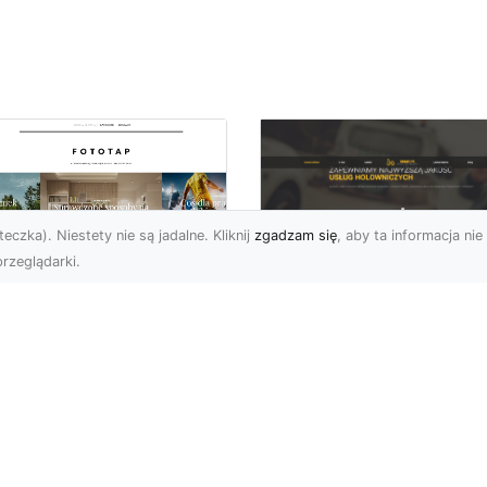
eczka). Niestety nie są jadalne. Kliknij
zgadzam się
, aby ta informacja nie 
rzeglądarki.
FHU XMar Radom –
k przykleić tapetę,
Całodobowa Pomo
 była znakomitą
Drogowa i Bezpiec
dobą przestrzeni?
Transport Pojazdó
li chodzi o
Bezpieczeństwo i Komfo
popularniejsze w
na Drodze dzięki FHU X
wającym sezonie modele