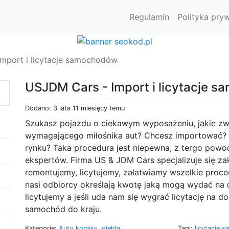
Regulamin
Polityka pry
mport i licytacje samochodów
USJDM Cars - Import i licytacje 
Dodano: 3 lata 11 miesięcy temu
Szukasz pojazdu o ciekawym wyposażeniu, jakie zw
wymagającego miłośnika aut? Chcesz importować? a
rynku? Taka procedura jest niepewna, z tergo powo
ekspertów. Firma US & JDM Cars specjalizuje się za
remontujemy, licytujemy, załatwiamy wszelkie proc
nasi odbiorcy określają kwotę jaką mogą wydać na 
licytujemy a jeśli uda nam się wygrać licytację n
samochód do kraju.
Kategorie:
Auto komisy, giełda
Tagi:
licytacje