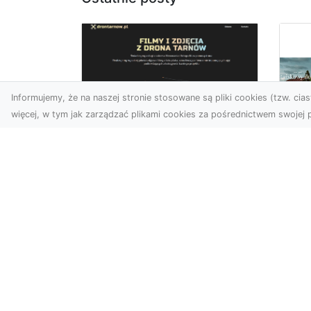
Informujemy, że na naszej stronie stosowane są pliki cookies (tzw. ciast
więcej, w tym jak zarządzać plikami cookies za pośrednictwem swojej p
Zdjęcia z drona
Tarnów – nowoczesna
Ja
perspektywa dla
by
Twojego biznesu
oz
W dobie dynamicznego
Jeś
rozwoju technologii
naj
wizualnych zdjęcia z drona
tr
zdobywają coraz większą
naś
popu...
moż