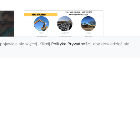
pojawiała się więcej. Kliknij
Polityka Prywatności
, aby dowiedzieć się
Rozbiórki Budynków
w Radomiu – Fachowe
Usługi od MA-TRANS
c
zny
Kompleksowe Rozbiórki
w
Budynków – Zaufaj
Doświadczeniu MA-TRANS
rt
Firma MA-TRANS z
Mar
Radomia specjaliz...
.