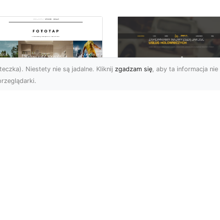
eczka). Niestety nie są jadalne. Kliknij
zgadzam się
, aby ta informacja nie 
rzeglądarki.
FHU XMar Radom –
k przykleić tapetę,
Całodobowa Pomo
 była znakomitą
Drogowa i Bezpiec
dobą przestrzeni?
Transport Pojazdó
li chodzi o
Bezpieczeństwo i Komfo
popularniejsze w
na Drodze dzięki FHU X
wającym sezonie modele
Każdy kierowca wie, jak
ciennych dekoracji, nie
ważne jest poczucie be..
na nie ...