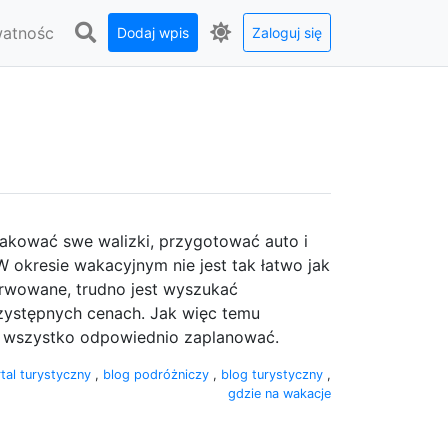
watnośc
Dodaj wpis
Zaloguj się
akować swe walizki, przygotować auto i
 okresie wakacyjnym nie jest tak łatwo jak
rwowane, trudno jest wyszukać
zystępnych cenach. Jak więc temu
ej wszystko odpowiednio zaplanować.
tal turystyczny
,
blog podróżniczy
,
blog turystyczny
,
gdzie na wakacje