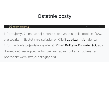
Ostatnie posty
Informujemy, że na naszej stronie stosowane są pliki cookies (tzw.
ciasteczka). Niestety nie są jadalne. Kliknij
zgadzam się
, aby ta
informacja nie pojawiała się więcej. Kliknij
Polityka Prywatności
, aby
dowiedzieć się więcej, w tym jak zarządzać plikami cookies za
pośrednictwem swojej przeglądarki.
Zdjęcia z drona Tarnów – nowoczesna
perspektywa dla Twojego biznesu
W dobie dynamicznego rozwoju technologii
wizualnych zdjęcia z drona zdobywają coraz