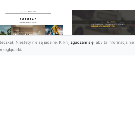
eczka). Niestety nie są jadalne. Kliknij
zgadzam się
, aby ta informacja nie 
rzeglądarki.
FHU XMar Radom –
k przykleić tapetę,
Całodobowa Pomo
 była znakomitą
Drogowa i Bezpiec
dobą przestrzeni?
Transport Pojazdó
li chodzi o
Bezpieczeństwo i Komfo
popularniejsze w
na Drodze dzięki FHU X
wającym sezonie modele
Każdy kierowca wie, jak
ciennych dekoracji, nie
ważne jest poczucie be..
na nie ...