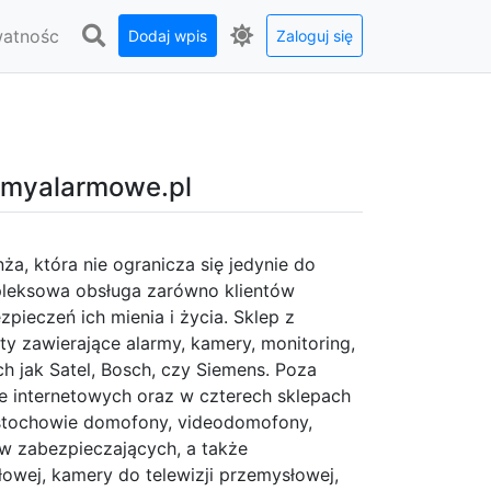
watnośc
Dodaj wpis
Zaloguj się
emyalarmowe.pl
a, która nie ogranicza się jedynie do
leksowa obsługa zarówno klientów
pieczeń ich mienia i życia. Sklep z
y zawierające alarmy, kamery, monitoring,
h jak Satel, Bosch, czy Siemens. Poza
e internetowych oraz w czterech sklepach
ęstochowie domofony, videodomofony,
w zabezpieczających, a także
łowej, kamery do telewizji przemysłowej,