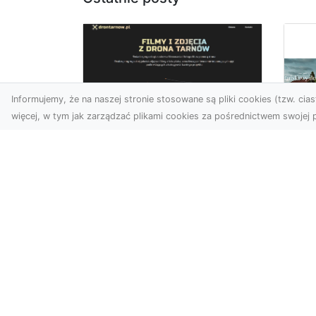
Informujemy, że na naszej stronie stosowane są pliki cookies (tzw. ciast
więcej, w tym jak zarządzać plikami cookies za pośrednictwem swojej p
Zdjęcia z drona
Tarnów – nowoczesna
Ja
perspektywa dla
by
Twojego biznesu
oz
W dobie dynamicznego
Jeś
rozwoju technologii
naj
wizualnych zdjęcia z drona
tr
zdobywają coraz większą
naś
popu...
moż