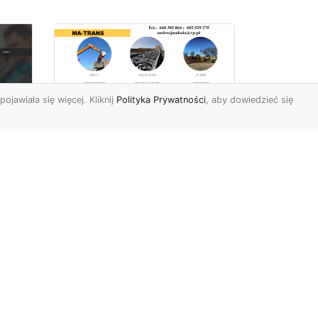
pojawiała się więcej. Kliknij
Polityka Prywatności
, aby dowiedzieć się
Rozbiórki Budynków
w Radomiu – Fachowe
Usługi od MA-TRANS
c
zny
Kompleksowe Rozbiórki
w
Budynków – Zaufaj
Doświadczeniu MA-TRANS
rt
Firma MA-TRANS z
Mar
Radomia specjaliz...
.