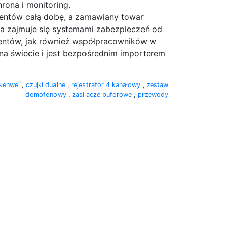
hrona i monitoring.
ientów całą dobę, a zamawiany towar
ma zajmuje się systemami zabezpieczeń od
lientów, jak również współpracowników w
na świecie i jest bezpośrednim importerem
kenwei
,
czujki dualne
,
rejestrator 4 kanałowy
,
zestaw
domofonowy
,
zasilacze buforowe
,
przewody