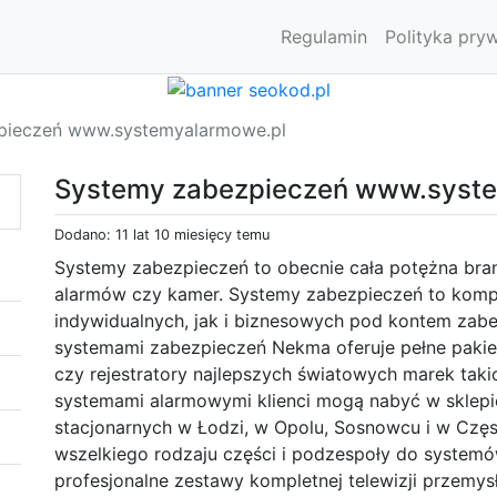
Regulamin
Polityka pry
pieczeń www.systemyalarmowe.pl
Systemy zabezpieczeń www.syst
Dodano: 11 lat 10 miesięcy temu
Systemy zabezpieczeń to obecnie cała potężna branż
alarmów czy kamer. Systemy zabezpieczeń to komp
indywidualnych, jak i biznesowych pod kontem zabez
systemami zabezpieczeń Nekma oferuje pełne pakiet
czy rejestratory najlepszych światowych marek takic
systemami alarmowymi klienci mogą nabyć w sklepi
stacjonarnych w Łodzi, w Opolu, Sosnowcu i w Cz
wszelkiego rodzaju części i podzespoły do systemó
profesjonalne zestawy kompletnej telewizji przemys