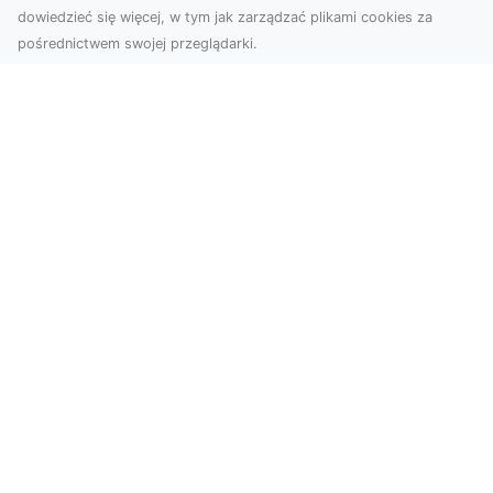
dowiedzieć się więcej, w tym jak zarządzać plikami cookies za
pośrednictwem swojej przeglądarki.
Zdjęcia z drona Tarnów – nowoczesna
perspektywa dla Twojego biznesu
W dobie dynamicznego rozwoju technologii
wizualnych zdjęcia z drona zdobywają coraz
większą popu...