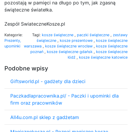
pozostają w pamięci na długo po tym, jak zgasną
świąteczne światełka.
Zespół SwiateczneKosze.pl
Kategorie:
Tagi:
kosze świąteczne
,
paczki świąteczne
,
zestawy
Prezenty,
świąteczne
,
kosze prezentowe
,
kosze świąteczne
upominki
warszawa
,
kosze świąteczne wrocław
,
kosze świąteczne
poznań
,
kosze świąteczne gdańsk
,
kosze świąteczne
łódź
,
kosze świąteczne katowice
Podobne wpisy
Giftsworld.pl - gadżety dla dzieci
Paczkadlapracownika.pl/ - Paczki i upominki dla
firm oraz pracowników
All4u.com.pl sklep z gadżetam
Magicznekosze.pl - Poznaj magiczne kosze