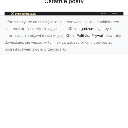
Ostatnie posty
Informujemy, że na naszej stronie stosowane są pliki cookies (tzw.
ciasteczka). Niestety nie są jadalne. Kliknij
zgadzam się
, aby ta
informacja nie pojawiała się więcej. Kliknij
Polityka Prywatności
, aby
dowiedzieć się więcej, w tym jak zarządzać plikami cookies za
pośrednictwem swojej przeglądarki.
Zdjęcia z drona Tarnów – nowoczesna
perspektywa dla Twojego biznesu
W dobie dynamicznego rozwoju technologii
wizualnych zdjęcia z drona zdobywają coraz
większą popu...