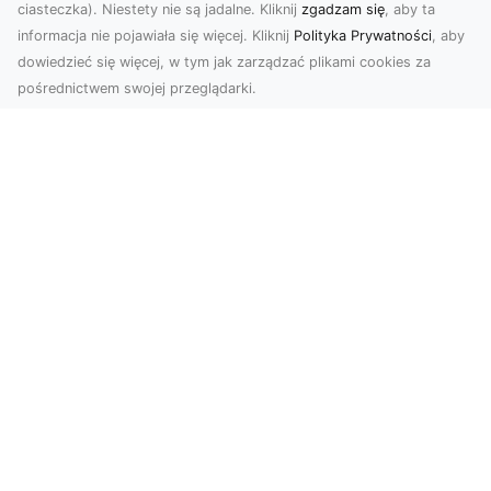
ciasteczka). Niestety nie są jadalne. Kliknij
zgadzam się
, aby ta
informacja nie pojawiała się więcej. Kliknij
Polityka Prywatności
, aby
dowiedzieć się więcej, w tym jak zarządzać plikami cookies za
pośrednictwem swojej przeglądarki.
Zdjęcia z drona Tarnów – nowoczesna
perspektywa dla Twojego biznesu
W dobie dynamicznego rozwoju technologii
wizualnych zdjęcia z drona zdobywają coraz
większą popu...