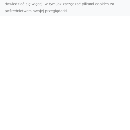
dowiedzieć się więcej, w tym jak zarządzać plikami cookies za
pośrednictwem swojej przeglądarki.
Zdjęcia z drona Tarnów – nowoczesna
perspektywa dla Twojego biznesu
W dobie dynamicznego rozwoju technologii
wizualnych zdjęcia z drona zdobywają coraz
większą popu...