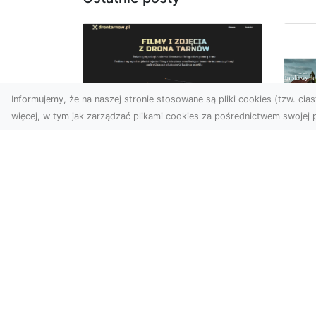
Informujemy, że na naszej stronie stosowane są pliki cookies (tzw. ciast
więcej, w tym jak zarządzać plikami cookies za pośrednictwem swojej p
Zdjęcia z drona
Tarnów – nowoczesna
Ja
perspektywa dla
by
Twojego biznesu
oz
W dobie dynamicznego
Jeś
rozwoju technologii
naj
wizualnych zdjęcia z drona
tr
zdobywają coraz większą
naś
popu...
moż