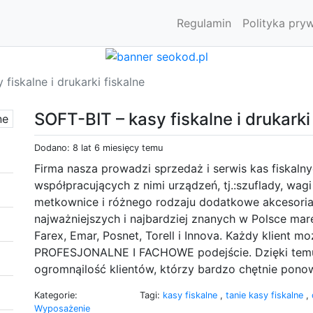
Regulamin
Polityka pry
fiskalne i drukarki fiskalne
SOFT-BIT – kasy fiskalne i drukarki
Dodano: 8 lat 6 miesięcy temu
Firma nasza prowadzi sprzedaż i serwis kas fiskalnyc
współpracujących z nimi urządzeń, tj.:szuflady, wa
metkownice i różnego rodzaju dodatkowe akcesoria. 
najważniejszych i najbardziej znanych w Polsce mare
Farex, Emar, Posnet, Torell i Innova. Każdy klient
PROFESJONALNE I FACHOWE podejście. Dzięki temu o
ogromnąilość klientów, którzy bardzo chętnie pono
Kategorie:
Tagi:
kasy fiskalne
,
tanie kasy fiskalne
,
Wyposażenie