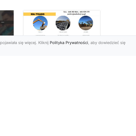
pojawiała się więcej. Kliknij
Polityka Prywatności
, aby dowiedzieć się
Rozbiórki Budynków
w Radomiu – Fachowe
Usługi od MA-TRANS
c
zny
Kompleksowe Rozbiórki
w
Budynków – Zaufaj
Doświadczeniu MA-TRANS
rt
Firma MA-TRANS z
Mar
Radomia specjaliz...
.