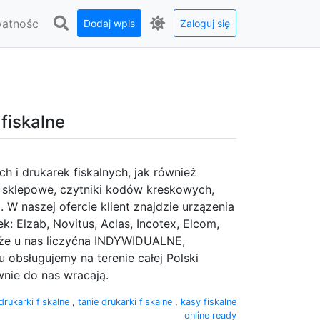
watnośc
Dodaj wpis
Zaloguj się
 fiskalne
h i drukarek fiskalnych, jak również
gi sklepowe, czytniki kodów kreskowych,
W naszej ofercie klient znajdzie urzązenia
k: Elzab, Novitus, Aclas, Incotex, Elcom,
 może u nas liczyćna INDYWIDUALNE,
bsługujemy na terenie całej Polski
wnie do nas wracają.
drukarki fiskalne
,
tanie drukarki fiskalne
,
kasy fiskalne
online ready