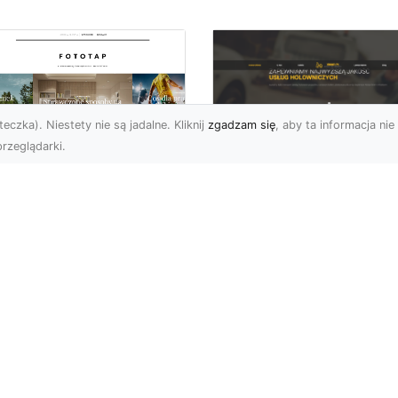
eczka). Niestety nie są jadalne. Kliknij
zgadzam się
, aby ta informacja nie 
rzeglądarki.
FHU XMar Radom –
k przykleić tapetę,
Całodobowa Pomo
 była znakomitą
Drogowa i Bezpiec
dobą przestrzeni?
Transport Pojazdó
li chodzi o
Bezpieczeństwo i Komfo
popularniejsze w
na Drodze dzięki FHU X
wającym sezonie modele
Każdy kierowca wie, jak
ciennych dekoracji, nie
ważne jest poczucie be..
na nie ...