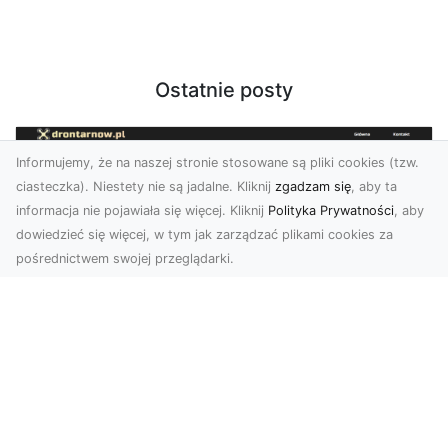
Ostatnie posty
Informujemy, że na naszej stronie stosowane są pliki cookies (tzw.
ciasteczka). Niestety nie są jadalne. Kliknij
zgadzam się
, aby ta
informacja nie pojawiała się więcej. Kliknij
Polityka Prywatności
, aby
dowiedzieć się więcej, w tym jak zarządzać plikami cookies za
pośrednictwem swojej przeglądarki.
Zdjęcia z drona Tarnów – nowoczesna
perspektywa dla Twojego biznesu
W dobie dynamicznego rozwoju technologii