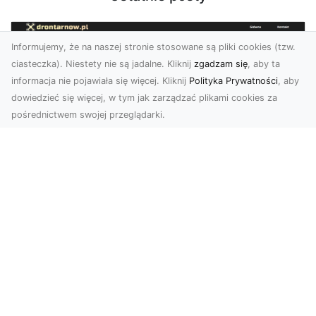
Informujemy, że na naszej stronie stosowane są pliki cookies (tzw.
ciasteczka). Niestety nie są jadalne. Kliknij
zgadzam się
, aby ta
informacja nie pojawiała się więcej. Kliknij
Polityka Prywatności
, aby
dowiedzieć się więcej, w tym jak zarządzać plikami cookies za
pośrednictwem swojej przeglądarki.
Zdjęcia z drona Tarnów – nowoczesna
perspektywa dla Twojego biznesu
W dobie dynamicznego rozwoju technologii
wizualnych zdjęcia z drona zdobywają coraz
większą popu...