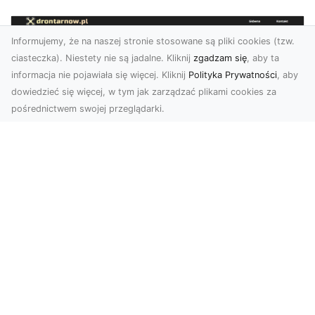
Informujemy, że na naszej stronie stosowane są pliki cookies (tzw.
ciasteczka). Niestety nie są jadalne. Kliknij
zgadzam się
, aby ta
informacja nie pojawiała się więcej. Kliknij
Polityka Prywatności
, aby
dowiedzieć się więcej, w tym jak zarządzać plikami cookies za
pośrednictwem swojej przeglądarki.
Zdjęcia z drona Tarnów – nowoczesna
perspektywa dla Twojego biznesu
W dobie dynamicznego rozwoju technologii
wizualnych zdjęcia z drona zdobywają coraz
większą popu...