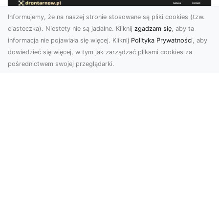
Informujemy, że na naszej stronie stosowane są pliki cookies (tzw.
ciasteczka). Niestety nie są jadalne. Kliknij
zgadzam się
, aby ta
informacja nie pojawiała się więcej. Kliknij
Polityka Prywatności
, aby
dowiedzieć się więcej, w tym jak zarządzać plikami cookies za
pośrednictwem swojej przeglądarki.
Zdjęcia z drona Tarnów – nowoczesna
perspektywa dla Twojego biznesu
W dobie dynamicznego rozwoju technologii
wizualnych zdjęcia z drona zdobywają coraz
większą popu...