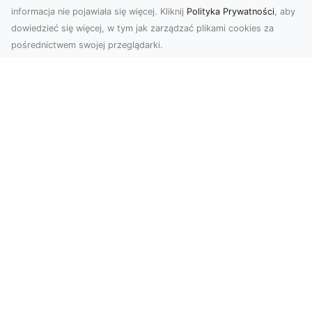
informacja nie pojawiała się więcej. Kliknij
Polityka Prywatności
, aby
dowiedzieć się więcej, w tym jak zarządzać plikami cookies za
pośrednictwem swojej przeglądarki.
Zdjęcia z drona Tarnów – nowoczesna
perspektywa dla Twojego biznesu
W dobie dynamicznego rozwoju technologii
wizualnych zdjęcia z drona zdobywają coraz
większą popu...