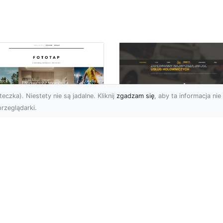
eczka). Niestety nie są jadalne. Kliknij
zgadzam się
, aby ta informacja nie 
rzeglądarki.
FHU XMar Radom –
k przykleić tapetę,
Całodobowa Pomo
 była znakomitą
Drogowa i Bezpiec
dobą przestrzeni?
Transport Pojazdó
li chodzi o
Bezpieczeństwo i Komfo
popularniejsze w
na Drodze dzięki FHU X
wającym sezonie modele
Każdy kierowca wie, jak
ciennych dekoracji, nie