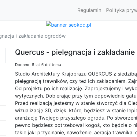
Regulamin
Polityka pry
ęgnacja i zakładanie ogrodów
Quercus - pielęgnacja i zakładani
Dodano: 6 lat 6 dni temu
Studio Architektury Krajobrazu QUERCUS z siedzibą 
pielęgnacją trawników, czy też ich zakładaniem. Z
Od projektu po ich realizację. Zaprojektujemy i wy
wytycznych. Dobierając przy tym odpowiednie gatunk
Przed realizacją jesteśmy w stanie stworzyć dla Cieb
wizualizację 3D, dzięki której będziesz w stanie lepi
aranżację Twojego przyszłego ogrodu. Po stworze
pewno będziesz potrzebował kogoś, kto będzie o ni
takie jak: przycinanie, nawożenie, aeracja trawnika,