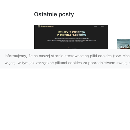
Ostatnie posty
Informujemy, że na naszej stronie stosowane są pliki cookies (tzw. ciast
więcej, w tym jak zarządzać plikami cookies za pośrednictwem swojej p
Zdjęcia z drona
Tarnów – nowoczesna
Ja
perspektywa dla
by
Twojego biznesu
oz
W dobie dynamicznego
Jeś
rozwoju technologii
naj
wizualnych zdjęcia z drona
tr
zdobywają coraz większą
naś