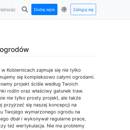
watnośc
Dodaj wpis
Zaloguj się
e ogrodów
w Kobiernicach zajmuje się nie tylko
ajmujemy się kompleksowo całymi ogrodami.
konamy projekt ściśle według Twoich
i roślin oraz właściwy gatunek traw.
ie nie tylko prosty projekt, ale także
ej przyjrzeć się naszej koncepcji na
niu Twojego wymarzonego ogrodu na
ego dbał i wykonywał regularne prace,
 czy też wertykulacja. Nie ma problemy