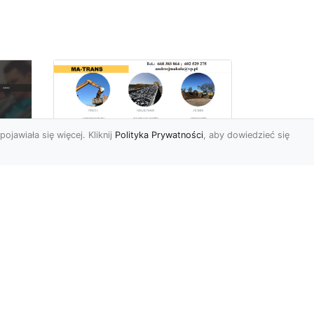
pojawiała się więcej. Kliknij
Polityka Prywatności
, aby dowiedzieć się
Rozbiórki Budynków
w Radomiu – Fachowe
Usługi od MA-TRANS
c
zny
Kompleksowe Rozbiórki
w
Budynków – Zaufaj
Doświadczeniu MA-TRANS
rt
Firma MA-TRANS z
Mar
Radomia specjaliz...