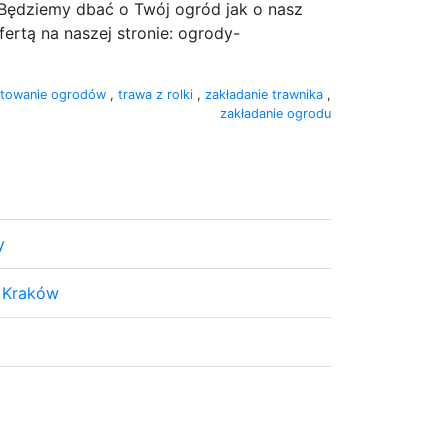
Będziemy dbać o Twój ogród jak o nasz
ertą na naszej stronie: ogrody-
ktowanie ogrodów
,
trawa z rolki
,
zakładanie trawnika
,
zakładanie ogrodu
y
s Kraków