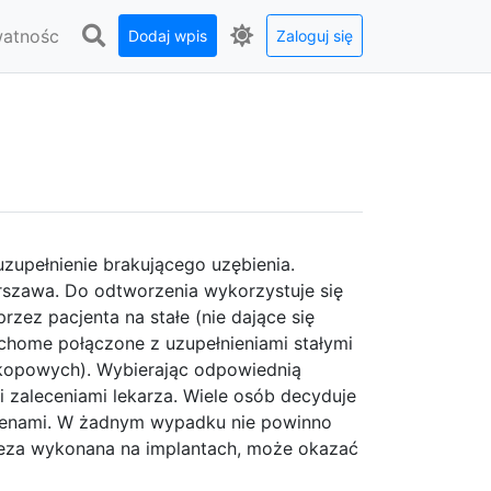
watnośc
Dodaj wpis
Zaloguj się
 uzupełnienie brakującego uzębienia.
rszawa. Do odtworzenia wykorzystuje się
zez pacjenta na stałe (nie dające się
chome połączone z uzupełnieniami stałymi
skopowych). Wybierając odpowiednią
 zaleceniami lekarza. Wiele osób decyduje
ie cenami. W żadnym wypadku nie powinno
oteza wykonana na implantach, może okazać