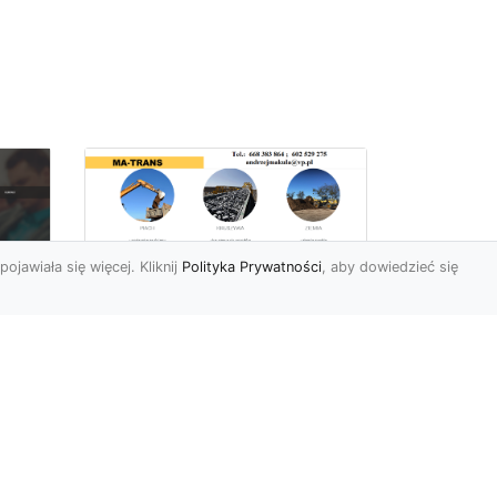
pojawiała się więcej. Kliknij
Polityka Prywatności
, aby dowiedzieć się
Rozbiórki Budynków
w Radomiu – Fachowe
Usługi od MA-TRANS
c
zny
Kompleksowe Rozbiórki
w
Budynków – Zaufaj
Doświadczeniu MA-TRANS
rt
Firma MA-TRANS z