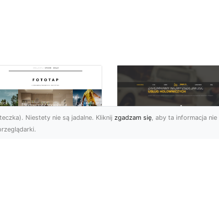
eczka). Niestety nie są jadalne. Kliknij
zgadzam się
, aby ta informacja nie 
rzeglądarki.
FHU XMar Radom –
k przykleić tapetę,
Całodobowa Pomo
 była znakomitą
Drogowa i Bezpiec
dobą przestrzeni?
Transport Pojazdó
li chodzi o
Bezpieczeństwo i Komfo
popularniejsze w