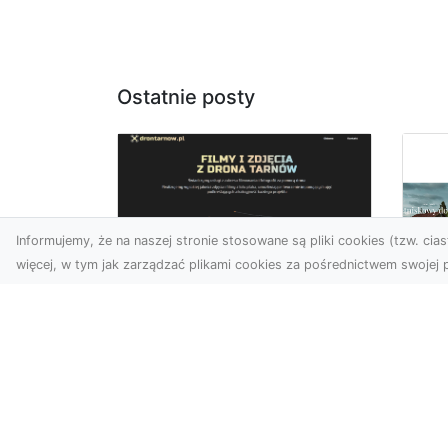
Ostatnie posty
Informujemy, że na naszej stronie stosowane są pliki cookies (tzw. ciast
więcej, w tym jak zarządzać plikami cookies za pośrednictwem swojej p
Zdjęcia z drona
Tarnów – nowoczesna
Ja
perspektywa dla
by
Twojego biznesu
oz
W dobie dynamicznego
Jeś
rozwoju technologii
naj