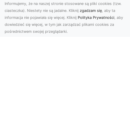
Informujemy, że na naszej stronie stosowane są pliki cookies (tzw.
ciasteczka). Niestety nie są jadalne. Kliknij
zgadzam się
, aby ta
informacja nie pojawiała się więcej. Kliknij
Polityka Prywatności
, aby
dowiedzieć się więcej, w tym jak zarządzać plikami cookies za
pośrednictwem swojej przeglądarki.
Zdjęcia z drona Tarnów – nowoczesna
perspektywa dla Twojego biznesu
W dobie dynamicznego rozwoju technologii
wizualnych zdjęcia z drona zdobywają coraz
większą popu...