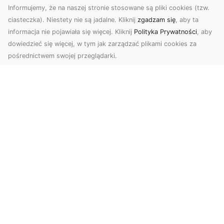
Informujemy, że na naszej stronie stosowane są pliki cookies (tzw.
ciasteczka). Niestety nie są jadalne. Kliknij
zgadzam się
, aby ta
informacja nie pojawiała się więcej. Kliknij
Polityka Prywatności
, aby
dowiedzieć się więcej, w tym jak zarządzać plikami cookies za
pośrednictwem swojej przeglądarki.
Zdjęcia z drona Tarnów – nowoczesna
perspektywa dla Twojego biznesu
W dobie dynamicznego rozwoju technologii
wizualnych zdjęcia z drona zdobywają coraz
większą popu...