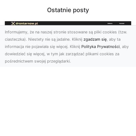
Ostatnie posty
Informujemy, że na naszej stronie stosowane są pliki cookies (tzw.
ciasteczka). Niestety nie są jadalne. Kliknij
zgadzam się
, aby ta
informacja nie pojawiała się więcej. Kliknij
Polityka Prywatności
, aby
dowiedzieć się więcej, w tym jak zarządzać plikami cookies za
pośrednictwem swojej przeglądarki.
Zdjęcia z drona Tarnów – nowoczesna
perspektywa dla Twojego biznesu
W dobie dynamicznego rozwoju technologii
wizualnych zdjęcia z drona zdobywają coraz
większą popu...