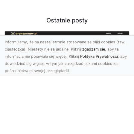
Ostatnie posty
Informujemy, że na naszej stronie stosowane są pliki cookies (tzw.
ciasteczka). Niestety nie są jadalne. Kliknij
zgadzam się
, aby ta
informacja nie pojawiała się więcej. Kliknij
Polityka Prywatności
, aby
dowiedzieć się więcej, w tym jak zarządzać plikami cookies za
pośrednictwem swojej przeglądarki.
Zdjęcia z drona Tarnów – nowoczesna
perspektywa dla Twojego biznesu
W dobie dynamicznego rozwoju technologii