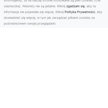
Informujemy, że na naszej stronie stosowane są pliki cookies (tzw.
ciasteczka). Niestety nie są jadalne. Kliknij
zgadzam się
, aby ta
informacja nie pojawiała się więcej. Kliknij
Polityka Prywatności
, aby
dowiedzieć się więcej, w tym jak zarządzać plikami cookies za
pośrednictwem swojej przeglądarki.
Zdjęcia z drona Tarnów – nowoczesna
perspektywa dla Twojego biznesu
W dobie dynamicznego rozwoju technologii
wizualnych zdjęcia z drona zdobywają coraz
większą popu...