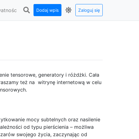
watnośc
Dodaj wpis
Zaloguj się
enie tensorowe, generatory i różdżki. Cała
raszamy też na witrynę internetową w celu
tensorowych.
ytkowanie mocy subtelnych oraz nasilenie
leżności od typu pierścienia – możliwa
szarów swojego życia, zaczynając od