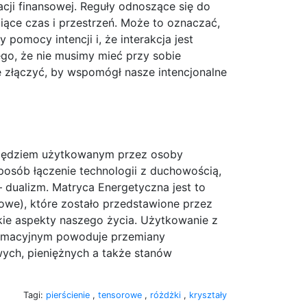
acji finansowej. Reguły odnoszące się do
amiące czas i przestrzeń. Może to oznaczać,
pomocy intencji i, że interakcja jest
ego, że nie musimy mieć przy sobie
nie złączyć, by wspomógł nasze intencjonalne
arzędziem użytkowanym przez osoby
posób łączenie technologii z duchowością,
 dualizm. Matryca Energetyczna jest to
owe), które zostało przedstawione przez
kie aspekty naszego życia. Użytkowanie z
ormacyjnym powoduje przemiany
ch, pieniężnych a także stanów
Tagi:
pierścienie
,
tensorowe
,
różdżki
,
kryształy