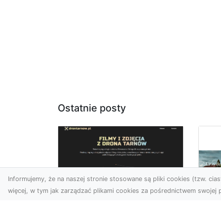
Ostatnie posty
Informujemy, że na naszej stronie stosowane są pliki cookies (tzw. ciast
więcej, w tym jak zarządzać plikami cookies za pośrednictwem swojej p
Zdjęcia z drona