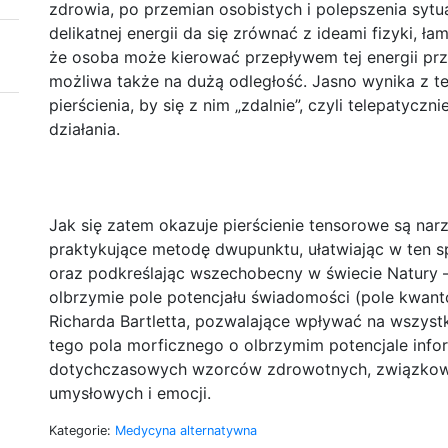
zdrowia, po przemian osobistych i polepszenia sytu
delikatnej energii da się zrównać z ideami fizyki, ł
że osoba może kierować przepływem tej energii przy 
możliwa także na dużą odległość. Jasno wynika z t
pierścienia, by się z nim „zdalnie”, czyli telepatycz
działania.
Jak się zatem okazuje pierścienie tensorowe są n
praktykujące metodę dwupunktu, ułatwiając w ten s
oraz podkreślając wszechobecny w świecie Natury –
olbrzymie pole potencjału świadomości (pole kwant
Richarda Bartletta, pozwalające wpływać na wszyst
tego pola morficznego o olbrzymim potencjale inf
dotychczasowych wzorców zdrowotnych, związkowy
umysłowych i emocji.
Kategorie:
Medycyna alternatywna