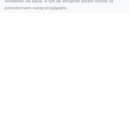
dowiedzieć się więcej, w tym jak zarządzać plikami cookies za
pośrednictwem swojej przeglądarki.
Zdjęcia z drona Tarnów – nowoczesna
perspektywa dla Twojego biznesu
W dobie dynamicznego rozwoju technologii
wizualnych zdjęcia z drona zdobywają coraz
większą popu...