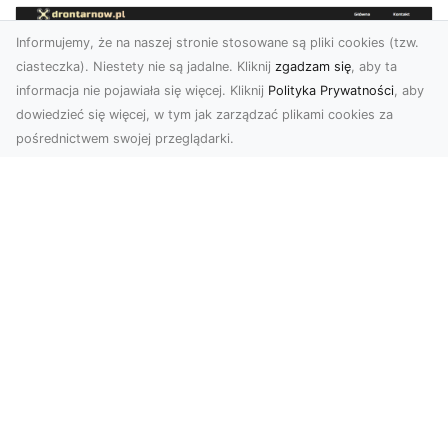
Informujemy, że na naszej stronie stosowane są pliki cookies (tzw.
ciasteczka). Niestety nie są jadalne. Kliknij
zgadzam się
, aby ta
informacja nie pojawiała się więcej. Kliknij
Polityka Prywatności
, aby
dowiedzieć się więcej, w tym jak zarządzać plikami cookies za
pośrednictwem swojej przeglądarki.
Zdjęcia z drona Tarnów – nowoczesna
perspektywa dla Twojego biznesu
W dobie dynamicznego rozwoju technologii
wizualnych zdjęcia z drona zdobywają coraz
większą popu...