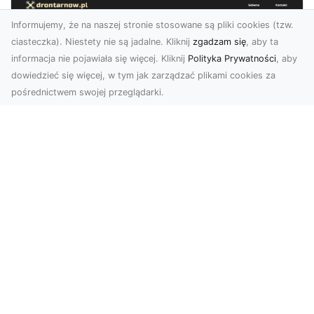
Informujemy, że na naszej stronie stosowane są pliki cookies (tzw.
ciasteczka). Niestety nie są jadalne. Kliknij
zgadzam się
, aby ta
informacja nie pojawiała się więcej. Kliknij
Polityka Prywatności
, aby
dowiedzieć się więcej, w tym jak zarządzać plikami cookies za
pośrednictwem swojej przeglądarki.
Zdjęcia z drona Tarnów – nowoczesna
perspektywa dla Twojego biznesu
W dobie dynamicznego rozwoju technologii
wizualnych zdjęcia z drona zdobywają coraz
większą popu...