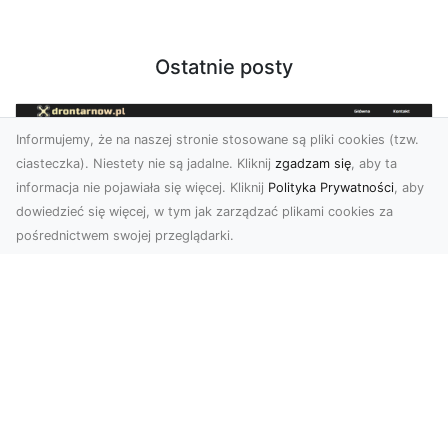
Ostatnie posty
Informujemy, że na naszej stronie stosowane są pliki cookies (tzw.
ciasteczka). Niestety nie są jadalne. Kliknij
zgadzam się
, aby ta
informacja nie pojawiała się więcej. Kliknij
Polityka Prywatności
, aby
dowiedzieć się więcej, w tym jak zarządzać plikami cookies za
pośrednictwem swojej przeglądarki.
Zdjęcia z drona Tarnów – nowoczesna
perspektywa dla Twojego biznesu
W dobie dynamicznego rozwoju technologii