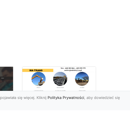
pojawiała się więcej. Kliknij
Polityka Prywatności
, aby dowiedzieć się
Rozbiórki Budynków
w Radomiu – Fachowe
Usługi od MA-TRANS
c