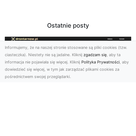
Ostatnie posty
Informujemy, że na naszej stronie stosowane są pliki cookies (tzw.
ciasteczka). Niestety nie są jadalne. Kliknij
zgadzam się
, aby ta
informacja nie pojawiała się więcej. Kliknij
Polityka Prywatności
, aby
dowiedzieć się więcej, w tym jak zarządzać plikami cookies za
pośrednictwem swojej przeglądarki.
Zdjęcia z drona Tarnów – nowoczesna
perspektywa dla Twojego biznesu
W dobie dynamicznego rozwoju technologii