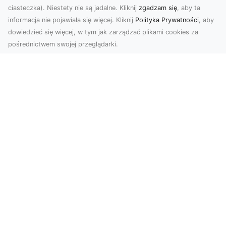
ciasteczka). Niestety nie są jadalne. Kliknij
zgadzam się
, aby ta
informacja nie pojawiała się więcej. Kliknij
Polityka Prywatności
, aby
dowiedzieć się więcej, w tym jak zarządzać plikami cookies za
pośrednictwem swojej przeglądarki.
Zdjęcia z drona Tarnów – nowoczesna
perspektywa dla Twojego biznesu
W dobie dynamicznego rozwoju technologii
wizualnych zdjęcia z drona zdobywają coraz
większą popu...